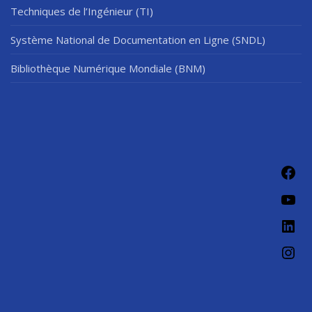
Techniques de l’Ingénieur (TI)
Système National de Documentation en Ligne (SNDL)
Bibliothèque Numérique Mondiale (BNM)
Fac
You
Link
Ins