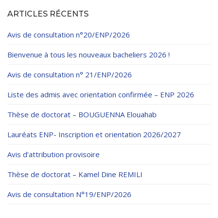
Règlements Intérieurs
Centre d’Impression et d’Audiovisuel
Classes Préparatoires
ARTICLES RÉCENTS
Programmes Pédagogiques
Avis de consultation n°20/ENP/2026
Formations assurées
Bienvenue à tous les nouveaux bacheliers 2026 !
Stages
Avis de consultation n° 21/ENP/2026
Diplômes
Liste des admis avec orientation confirmée – ENP 2026
Imprimés des œuvres Sociales
Thèse de doctorat – BOUGUENNA Elouahab
Imprimes de post graduation
Lauréats ENP- Inscription et orientation 2026/2027
Charte de Déontologie et D’éthique Universitaires
Avis d’attribution provisoire
Thèse de doctorat – Kamel Dine REMILI
Avis de consultation N°19/ENP/2026