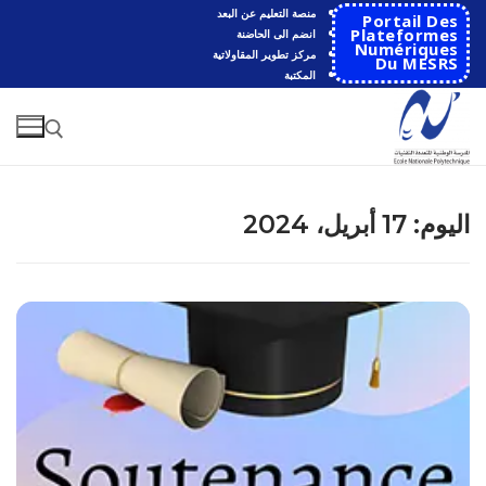
لتجاوز
منصة التعليم عن البعد
Portail Des
لى
Plateformes
انضم الى الحاضنة
Numériques
مركز تطوير المقاولاتية
لمحتوى
Du MESRS
المكتبة
البحث عن:
اليوم:
17 أبريل، 2024
البحث
عن:
الرئيسية
المدرسة
مقدمة عن المدرسة
الأقســام
تاريخ المدرسة
الهندسة الاتوماتكية
التعاون