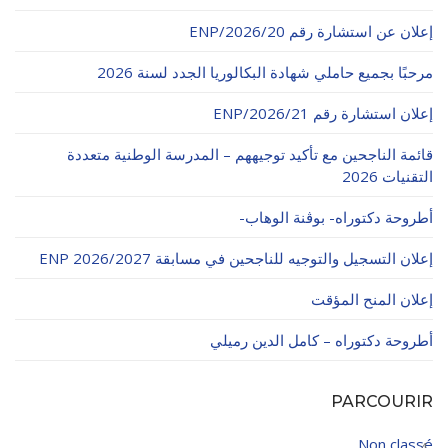
الأقــســــام الـتـحــضـيـريـــة
البرنامج الدراسي
إعلان عن استشارة رقم 20/ENP/2026
عروض التكوين
مرحبًا بجميع حاملي شهادة البكالوريا الجدد لسنة 2026
التربصات
إعلان استشارة رقم 21/ENP/2026
الشهادات
قائمة الناجحين مع تأكيد توجيههم – المدرسة الوطنية متعددة
التقنيات 2026
نماذج ما بعد التدرج
أطروحة دكتوراه- بوڨنة الوهاب-
ميثاق الأداب والأخلاقيات الجامعية
إعلان التسجيل والتوجيه للناجحين في مسابقة ENP 2026/2027
إعلان المنح المؤقت
أطروحة دكتوراه – كامل الدين رميلي
PARCOURIR
Non classé
4