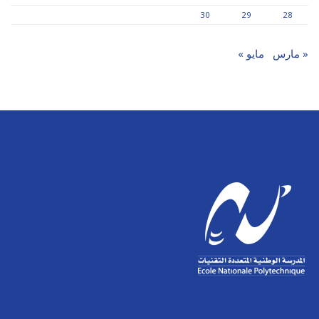
30
29
28
« مارس
مايو »