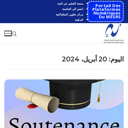
لتجاوز
منصة التعليم عن البعد
Portail Des
لى
Plateformes
انضم الى الحاضنة
Numériques
مركز تطوير المقاولاتية
لمحتوى
Du MESRS
المكتبة
البحث عن:
اليوم:
20 أبريل، 2024
البحث
عن:
الرئيسية
المدرسة
مقدمة عن المدرسة
الأقســام
تاريخ المدرسة
الهندسة الاتوماتكية
التعاون