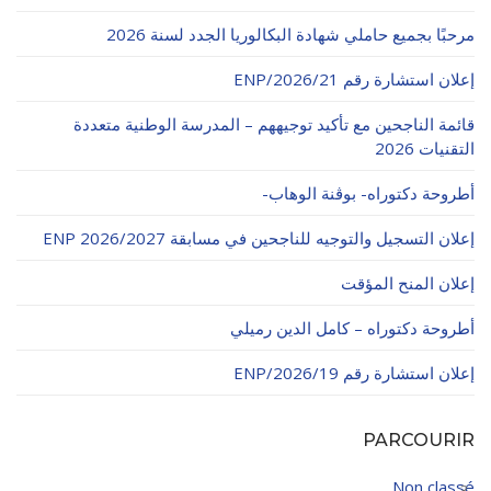
الأقــســــام الـتـحــضـيـريـــة
البرنامج الدراسي
مرحبًا بجميع حاملي شهادة البكالوريا الجدد لسنة 2026
عروض التكوين
إعلان استشارة رقم 21/ENP/2026
التربصات
قائمة الناجحين مع تأكيد توجيههم – المدرسة الوطنية متعددة
التقنيات 2026
الشهادات
أطروحة دكتوراه- بوڨنة الوهاب-
نماذج ما بعد التدرج
إعلان التسجيل والتوجيه للناجحين في مسابقة ENP 2026/2027
ميثاق الأداب والأخلاقيات الجامعية
إعلان المنح المؤقت
أطروحة دكتوراه – كامل الدين رميلي
إعلان استشارة رقم 19/ENP/2026
PARCOURIR
Non classé
3