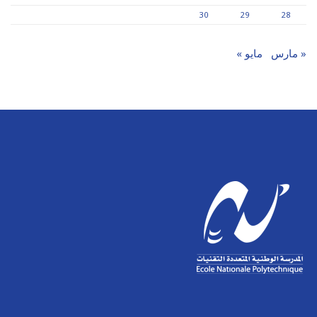
30
29
28
« مارس
مايو »