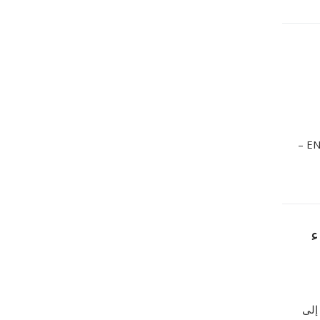
الحاسوبية لفائدة مخابر البحث إعلان عن استشارة رقم 33/ENP/2024 –
دعاء
 إلى