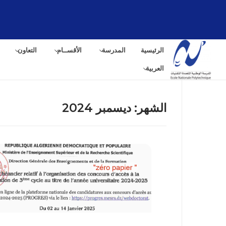
لتجاوز
لى
لمحتوى
الرئيسية
المدرسة
الأقســام
التعاون
العربية
الشهر:
ديسمبر 2024
البح
عن: