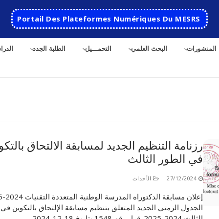
Portail Des Plateformes Numériques Du MESRS
المنشورات
البحث العلمي
التحمـــيل
الطلبة الجدد
الدرا
ث
رزنامة التنظيم الجديد لمسابقة الالتحاق بالتكو
في الطور الثالث
الرئيسية
المدرسة
27/12/2024
الأحداث
إعلان مساب
مقدمة عن المدرسة
الأقســام
الجدول الزمني الجديد المتعلق بتنظيم مسابقة الإلتحاق بالتكوين في 
تاريخ المدرسة
الهندسة الاتوماتكية
التعاون
الثالث 2024-2025. قرار رقم 1548 بتاريخ 18-12-2024…