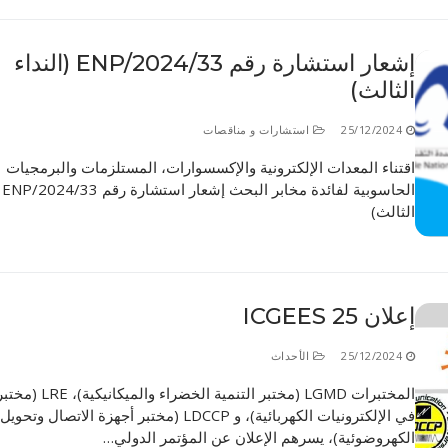
الأقــســــام الـتـحــضـيـريـــة
البرنامج الدراسي
إشعار استشارة رقم 33/ENP/2024 (النداء
عروض التكوين
الثالث)
التربصات
25/12/2024
استشارات و مناقصات
الشهادات
اقتناء المعدات الإلكترونية والإكسسوارات، المستلزمات والبرمجيات
نماذج ما بعد التدرج
الحا
الثالث)
ميثاق الأداب والأخلاقيات الجامعية
إعلان ICGEES 25
25/12/2024
الأحداث
المختبرات LGMD (مختبر التنمية الخ
في الإلكترونيات الكهربائية)، و LDCCP (مختبر أجهزة الاتصال 
الكهروضوئية)، يسرهم الإعلان عن المؤتمر الدولي…