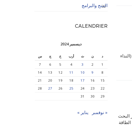
المنح والبرامج
32
CALENDRIER
ديسمبر 2024
سوبية لفائدة مخابر البحث إشعار استشارة رقم 33/ENP/2024 (النداء
د
ن
ث
أرب
خ
ج
س
7
6
5
4
3
2
1
14
13
12
11
10
9
8
21
20
19
18
17
16
15
28
27
26
25
24
23
22
31
30
29
« نوفمبر
يناير »
ضراء والميكانيكية)، LRE (مختبر البحث
وتحويل الطاقة