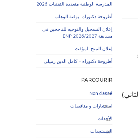
المدرسة الوطنية متعددة التقنيات 2026
أطروحة دكتوراه- بوڨنة الوهاب-
إعلان التسجيل والتوجيه للناجحين في
مسابقة ENP 2026/2027
إعلان المنح المؤقت
اولاتية
أطروحة دكتوراه – كامل الدين رميلي
PARCOURIR
Non classé
4
استشارات و مناقصات
244
الأحداث
132
المستجدات
125