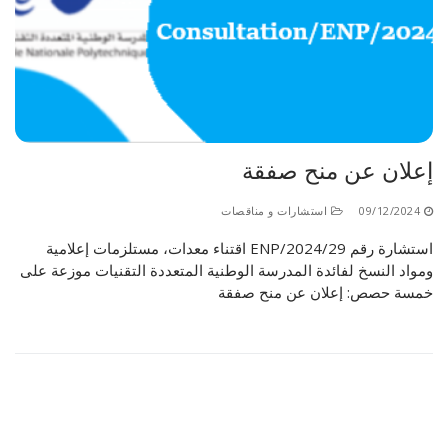
الأقــســــام الـتـحــضـيـريـــة
البرنامج الدراسي
عروض التكوين
التربصات
الشهادات
إعلان عن منح صفقة
نماذج ما بعد التدرج
09/12/2024
استشارات و مناقصات
ميثاق الأداب والأخلاقيات الجامعية
استشارة رقم 29/ENP/2024 اقتناء معدات، مستلزمات إعلامية
ومواد النسخ لفائدة المدرسة الوطنية المتعددة التقنيات موزعة على
خمسة حصص: إعلان عن منح صفقة