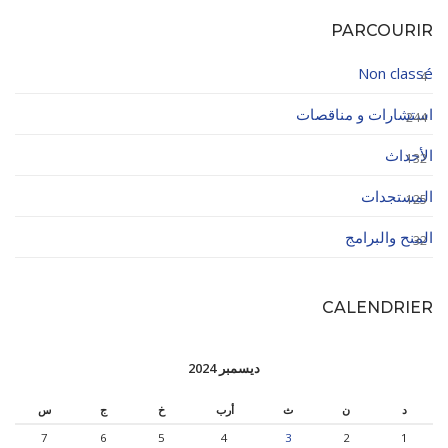
PARCOURIR
Non classé
4
استشارات و مناقصات
244
الأحداث
132
المستجدات
125
المنح والبرامج
32
CALENDRIER
ديسمبر 2024
د
ن
ث
أرب
خ
ج
س
7
6
5
4
3
2
1