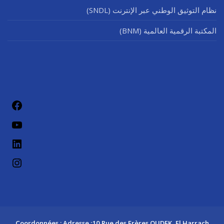
نظام التوثيق الوطني عبر الإنترنت (SNDL)
المكتبة الرقمية العالمية (BNM)
فيسب
يوتيو
لينكد إن
إنستج
Coordonnées : Adresse :10 Rue des Frères OUDEK, El Harrach