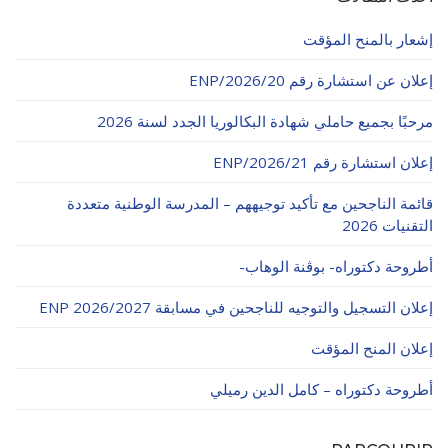
الأقــســــام الـتـحــضـيـريـــة
البرنامج الدراسي
إشعار بالمنح المؤقت
عروض التكوين
إعلان عن استشارة رقم 20/ENP/2026
التربصات
مرحبًا بجميع حاملي شهادة البكالوريا الجدد لسنة 2026
الشهادات
إعلان استشارة رقم 21/ENP/2026
نماذج ما بعد التدرج
قائمة الناجحين مع تأكيد توجيههم – المدرسة الوطنية متعددة
ميثاق الأداب والأخلاقيات الجامعية
التقنيات 2026
أطروحة دكتوراه- بوڨنة الوهاب-
إعلان التسجيل والتوجيه للناجحين في مسابقة ENP 2026/2027
إعلان المنح المؤقت
أطروحة دكتوراه – كامل الدين رميلي