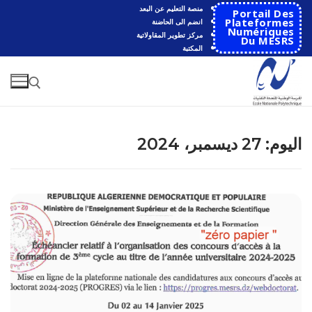
لتجاوز
منصة التعليم عن البعد
Portail Des
لى
Plateformes
انضم الى الحاضنة
Numériques
مركز تطوير المقاولاتية
لمحتوى
Du MESRS
المكتبة
البحث عن:
اليوم:
27 ديسمبر، 2024
البحث
عن:
الرئيسية
المدرسة
مقدمة عن المدرسة
الأقســام
تاريخ المدرسة
الهندسة الاتوماتكية
التعاون