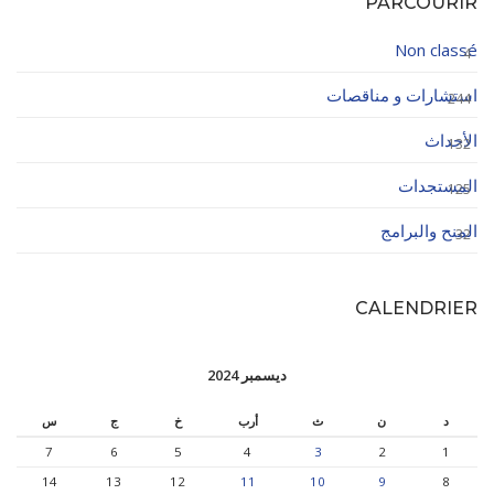
PARCOURIR
Non classé
4
استشارات و مناقصات
244
الأحداث
132
المستجدات
125
المنح والبرامج
32
CALENDRIER
ديسمبر 2024
د
ن
ث
أرب
خ
ج
س
7
6
5
4
3
2
1
14
13
12
11
10
9
8