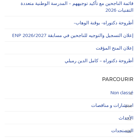
قائمة الناجحين مع تأكيد توجيههم – المدرسة الوطنية متعددة
التقنيات 2026
أطروحة دكتوراه- بوڨنة الوهاب-
إعلان التسجيل والتوجيه للناجحين في مسابقة ENP 2026/2027
إعلان المنح المؤقت
أطروحة دكتوراه – كامل الدين رميلي
PARCOURIR
Non classé
4
استشارات و مناقصات
244
الأحداث
132
المستجدات
125