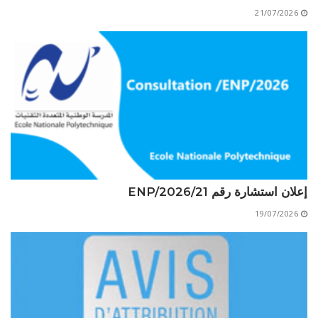
الأقــســــام الـتـحــضـيـريـــة
البرنامج الدراسي
21/07/2026
عروض التكوين
التربصات
الشهادات
نماذج ما بعد التدرج
ميثاق الأداب والأخلاقيات الجامعية
إعلان استشارة رقم 21/ENP/2026
19/07/2026