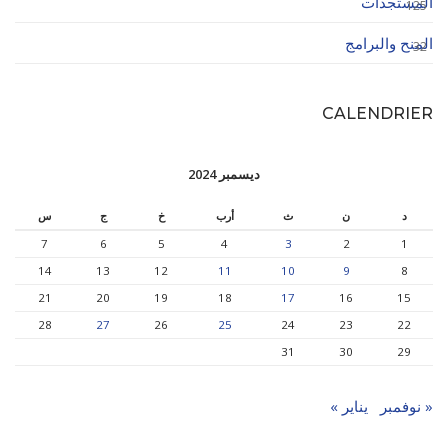
المستجدات
125
المنح والبرامج
32
CALENDRIER
ديسمبر 2024
د
ن
ث
أرب
خ
ج
س
7
6
5
4
3
2
1
14
13
12
11
10
9
8
21
20
19
18
17
16
15
28
27
26
25
24
23
22
31
30
29
« نوفمبر
يناير »