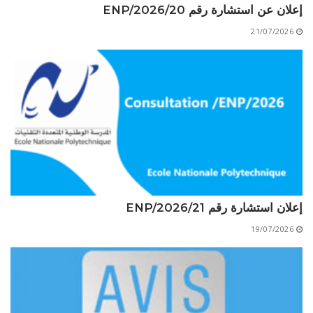
إعلان عن استشارة رقم 20/ENP/2026
الأقــســــام الـتـحــضـيـريـــة
البرنامج الدراسي
21/07/2026
عروض التكوين
التربصات
الشهادات
نماذج ما بعد التدرج
ميثاق الأداب والأخلاقيات الجامعية
إعلان استشارة رقم 21/ENP/2026
19/07/2026