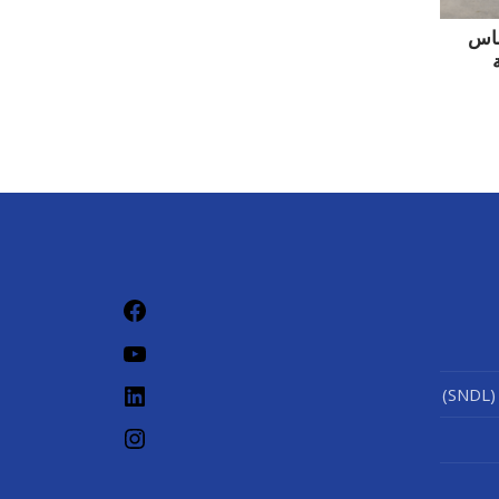
ساس
فيسبوك
يوتيوب
لينكد إن
)
إنستجرام