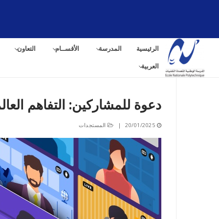
لتجاوز
لى
لمحتوى
الرئيسية
المدرسة
الأقســام
التعاون
العربية
دعوة للمشاركين: التفاهم العالمي (025
البح
20/01/2025
|
المستجدات
عن: