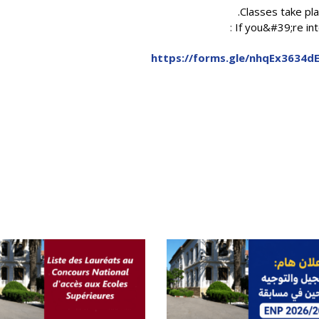
Classes take p
الأقــســــام الـتـحــضـيـريـــة
البرنامج الدراسي
:
If you&#39;re int
عروض التكوين
https://forms.gle/nhqEx3634
التربصات
الشهادات
نماذج ما بعد التدرج
ميثاق الأداب والأخلاقيات الجامعية