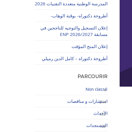
المدرسة الوطنية متعددة التقنيات 2026
أطروحة دكتوراه- بوڨنة الوهاب-
إعلان التسجيل والتوجيه للناجحين في
مسابقة ENP 2026/2027
إعلان المنح المؤقت
اولاتية
أطروحة دكتوراه – كامل الدين رميلي
PARCOURIR
Non classé
4
استشارات و مناقصات
244
الأحداث
132
المستجدات
125