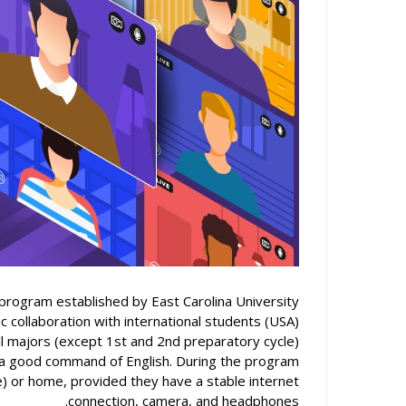
نيابة مديري
 program established by East Carolina University
(USA) that provides a unique opportunity for academic collaboration with international students.
l majors (except 1st and 2nd preparatory cycle).
e a good command of English. During the program,
) or home, provided they have a stable internet
connection, camera, and headphones.