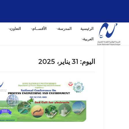
لتجاوز
لى
لمحتوى
الرئيسية
المدرسة
الأقســام
التعاون
العربية
اليوم:
31 يناير، 2025
البح
عن: