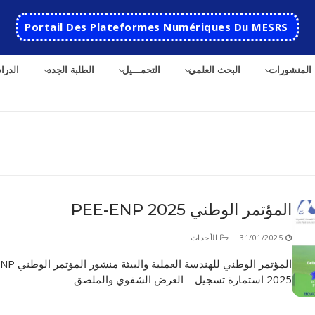
Portail Des Plateformes Numériques Du MESRS
المنشورات
البحث العلمي
التحمـــيل
الطلبة الجدد
الدرا
ث
المؤتمر الوطني PEE-ENP 2025
الرئيسية
31/01/2025
الأحداث
المدرسة
المؤتمر الوطني للهندسة 
2025 استمارة تسجيل – العرض الشفوي والملصق
مقدمة عن المدرسة
الأقســام
تاريخ المدرسة
الهندسة الاتوماتكية
التعاون