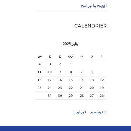
المنح والبرامج
32
CALENDRIER
يناير 2025
د
ن
ث
أرب
خ
ج
س
4
3
2
1
11
10
9
8
7
6
5
18
17
16
15
14
13
12
25
24
23
22
21
20
19
31
30
29
28
27
26
« ديسمبر
فبراير »