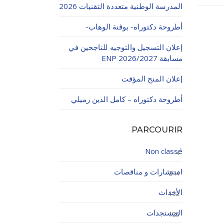
المدرسة الوطنية متعددة التقنيات 2026
أطروحة دكتوراه- بوڨنة الوهاب-
إعلان التسجيل والتوجيه للناجحين في
مسابقة ENP 2026/2027
إعلان المنح المؤقت
اولاتية
أطروحة دكتوراه – كامل الدين رميلي
PARCOURIR
Non classé
4
استشارات و مناقصات
244
الأحداث
132
المستجدات
125