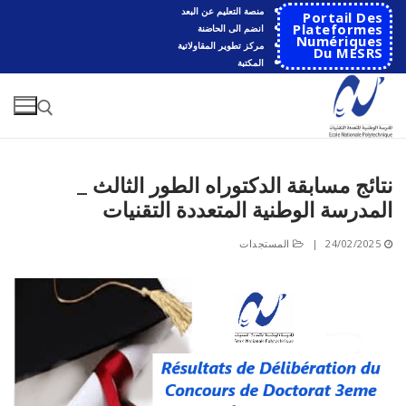
لتجاوز
منصة التعليم عن البعد
Portail Des
لى
Plateformes
انضم الى الحاضنة
Numériques
مركز تطوير المقاولاتية
لمحتوى
Du MESRS
المكتبة
نتائج مسابقة الدكتوراه الطور الثالث _
البحث عن:
المدرسة الوطنية المتعددة التقنيات
البحث
24/02/2025
|
المستجدات
عن:
الرئيسية
المدرسة
مقدمة عن المدرسة
الأقســام
تاريخ المدرسة
الهندسة الاتوماتكية
التعاون