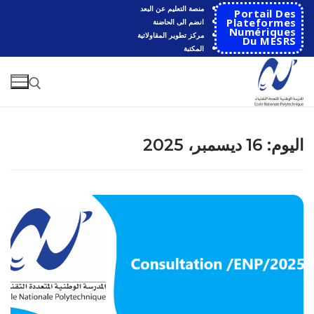
لتجاوز
منصة التعليم عن البعد
Portail Des
لى
Plateformes
انضم الى الحاضنة
Numériques
مركز تطوير المقاولاتية
لمحتوى
Du MESRS
المكتبة
البحث عن:
اليوم:
16 ديسمبر، 2025
البحث
عن:
الرئيسية
المدرسة
مقدمة عن المدرسة
الأقســام
تاريخ المدرسة
الهندسة الاتوماتكية
التعاون