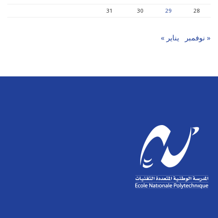
31
30
29
28
« نوفمبر
يناير »