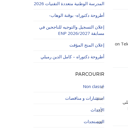
المدرسة الوطنية متعددة التقنيات 2026
أطروحة دكتوراه- بوڨنة الوهاب-
إعلان التسجيل والتوجيه للناجحين في
مسابقة ENP 2026/2027
on Tel
إعلان المنح المؤقت
اولاتية
أطروحة دكتوراه – كامل الدين رميلي
PARCOURIR
Non classé
4
استشارات و مناقصات
244
لى
الأحداث
132
المستجدات
125