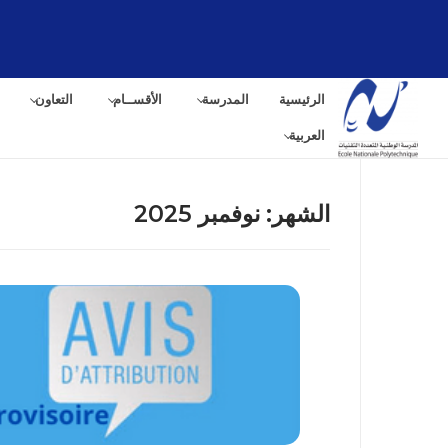
لتجاوز
لى
لمحتوى
الرئيسية
المدرسة
الأقســام
التعاون
العربية
الشهر:
نوفمبر 2025
البح
عن: