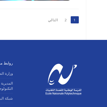
تعدد
1
2
التالي
صفحات
المقالات
روابط مف
وزارة الت
المديرية 
التكنولو
شبكة البحث