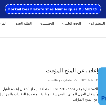
Portail Des Plateformes Numériques Du MESRS
المنشورات
البحث العلمي
التحمـــيل
الطلبة الجدد
الدرا
ث
إعلان عن المنح المؤقت
الرئيسية
28/11/2025
استشارات و مناقصات
المدرسة
للاستشارة رقم 24/ENP/2025 المتعلقة بإنجاز أشغال إعادة تأ
وأشغال العزل المائي بالمدرسة الوطنية المتعددة التقنيات بالجزائر إ
مقدمة عن المدرسة
الأقســام
عن المنح المؤقت
تاريخ المدرسة
الهندسة الاتوماتكية
التعاون