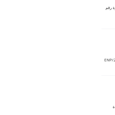
ة رقم
ة