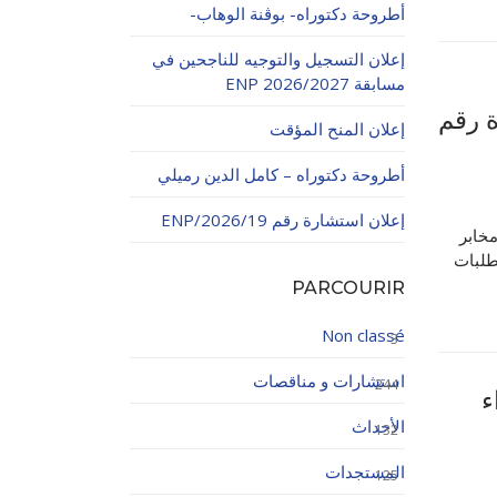
أطروحة دكتوراه- بوڨنة الوهاب-
إعلان التسجيل والتوجيه للناجحين في
مسابقة ENP 2026/2027
ة رقم
إعلان المنح المؤقت
أطروحة دكتوراه – كامل الدين رميلي
اولاتية
إعلان استشارة رقم 19/ENP/2026
مخابر
طلبات
PARCOURIR
Non classé
3
استشارات و مناقصات
244
 (النداء
الأحداث
132
المستجدات
125