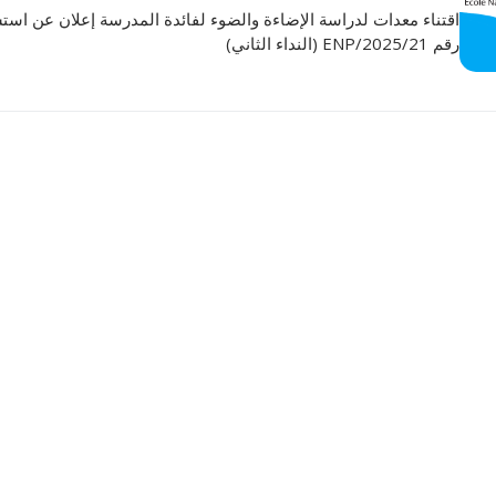
اقتناء معدات لدراسة الإضاءة والضوء لفائدة المدرسة إعلان عن است
الأقــســــام الـتـحــضـيـريـــة
البرنامج الدراسي
رقم 21/ENP/2025 (النداء الثاني)
عروض التكوين
التربصات
الشهادات
نماذج ما بعد التدرج
ميثاق الأداب والأخلاقيات الجامعية