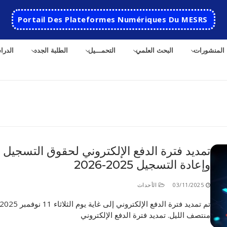
Portail Des Plateformes Numériques Du MESRS
المنشورات
البحث العلمي
التحمـــيل
الطلبة الجدد
الدرا
ث
تمديد فترة الدفع الإلكتروني لحقوق التسجيل
وإعادة التسجيل 2025-2026
الرئيسية
المدرسة
03/11/2025
الأحداث
مقدمة عن المدرسة
الأقســام
منتصف الليل. تمديد فترة الدفع الإلكتروني
تاريخ المدرسة
الهندسة الاتوماتكية
التعاون