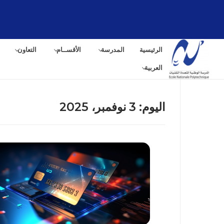
لتجاوز
لى
لمحتوى
الرئيسية
المدرسة
الأقســام
التعاون
العربية
اليوم:
3 نوفمبر، 2025
البح
عن: