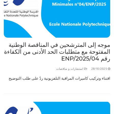
الأقــســــام الـتـحــضـيـريـــة
البرنامج الدراسي
عروض التكوين
التربصات
الشهادات
موجه إلى المترشحين في المناقصة الوطنية
نماذج ما بعد التدرج
المفتوحة مع متطلبات الحد الأدنى من الكفاءة
ميثاق الأداب والأخلاقيات الجامعية
رقم 04/ENP/2025
28/10/2025
استشارات و مناقصات
اقتناء وتركيب كاميرات المراقبة التلفزيونية ردّ على طلب التوضيح