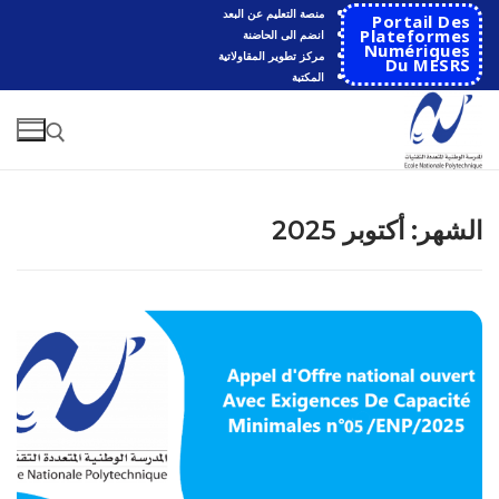
لتجاوز
منصة التعليم عن البعد
Portail Des
لى
Plateformes
انضم الى الحاضنة
Numériques
مركز تطوير المقاولاتية
لمحتوى
Du MESRS
المكتبة
البحث عن:
الشهر:
أكتوبر 2025
البحث
عن:
الرئيسية
المدرسة
مقدمة عن المدرسة
الأقســام
تاريخ المدرسة
الهندسة الاتوماتكية
التعاون