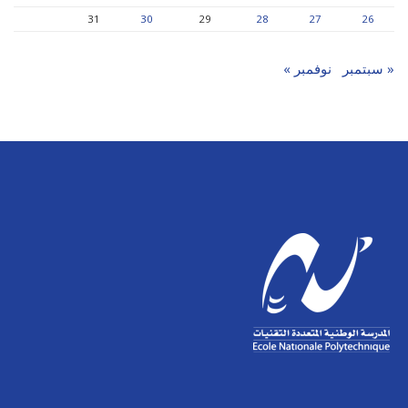
31
30
29
28
27
26
« سبتمبر
نوفمبر »