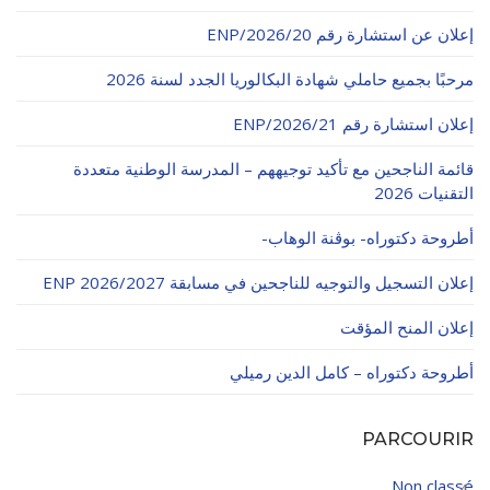
الأقــســــام الـتـحــضـيـريـــة
البرنامج الدراسي
إعلان عن استشارة رقم 20/ENP/2026
عروض التكوين
مرحبًا بجميع حاملي شهادة البكالوريا الجدد لسنة 2026
التربصات
إعلان استشارة رقم 21/ENP/2026
الشهادات
قائمة الناجحين مع تأكيد توجيههم – المدرسة الوطنية متعددة
التقنيات 2026
نماذج ما بعد التدرج
أطروحة دكتوراه- بوڨنة الوهاب-
ميثاق الأداب والأخلاقيات الجامعية
إعلان التسجيل والتوجيه للناجحين في مسابقة ENP 2026/2027
إعلان المنح المؤقت
أطروحة دكتوراه – كامل الدين رميلي
PARCOURIR
Non classé
4