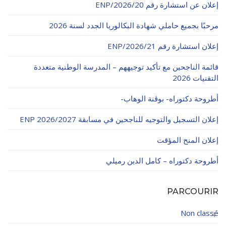
إعلان عن استشارة رقم 20/ENP/2026
الأقــســــام الـتـحــضـيـريـــة
البرنامج الدراسي
مرحبًا بجميع حاملي شهادة البكالوريا الجدد لسنة 2026
عروض التكوين
إعلان استشارة رقم 21/ENP/2026
التربصات
قائمة الناجحين مع تأكيد توجيههم – المدرسة الوطنية متعددة
الشهادات
التقنيات 2026
نماذج ما بعد التدرج
أطروحة دكتوراه- بوڨنة الوهاب-
ميثاق الأداب والأخلاقيات الجامعية
إعلان التسجيل والتوجيه للناجحين في مسابقة ENP 2026/2027
إعلان المنح المؤقت
أطروحة دكتوراه – كامل الدين رميلي
PARCOURIR
Non classé
4