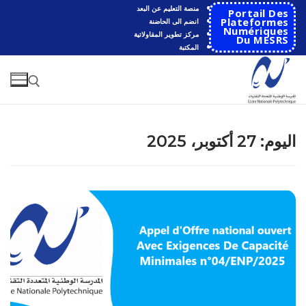
لتجاوز
منصة التعليم عن البعد
Portail Des
لى
Plateformes
انضم الى الحاضنة
Numériques
مركز تطوير المقاولاتية
لمحتوى
Du MESRS
المكتبة
البحث عن:
اليوم:
27 أكتوبر، 2025
البحث
عن:
الرئيسية
المدرسة
مقدمة عن المدرسة
الأقســام
تاريخ المدرسة
الهندسة الاتوماتكية
التعاون