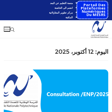
لتجاوز
منصة التعليم عن البعد
Portail Des
لى
Plateformes
انضم الى الحاضنة
Numériques
مركز تطوير المقاولاتية
لمحتوى
Du MESRS
المكتبة
البحث عن:
اليوم:
12 أكتوبر، 2025
البحث
عن:
الرئيسية
المدرسة
مقدمة عن المدرسة
الأقســام
تاريخ المدرسة
الهندسة الاتوماتكية
التعاون