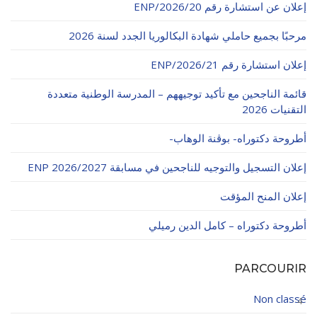
إعلان عن استشارة رقم 20/ENP/2026
الأقــســــام الـتـحــضـيـريـــة
البرنامج الدراسي
مرحبًا بجميع حاملي شهادة البكالوريا الجدد لسنة 2026
عروض التكوين
إعلان استشارة رقم 21/ENP/2026
التربصات
قائمة الناجحين مع تأكيد توجيههم – المدرسة الوطنية متعددة
الشهادات
التقنيات 2026
نماذج ما بعد التدرج
أطروحة دكتوراه- بوڨنة الوهاب-
ميثاق الأداب والأخلاقيات الجامعية
إعلان التسجيل والتوجيه للناجحين في مسابقة ENP 2026/2027
إعلان المنح المؤقت
أطروحة دكتوراه – كامل الدين رميلي
PARCOURIR
Non classé
4