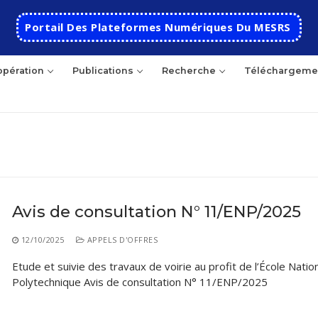
Portail Des Plateformes Numériques Du MESRS
pération
Publications
Recherche
Téléchargeme
hercher
Avis de consultation N° 11/ENP/2025
Accueil
12/10/2025
APPELS D'OFFRES
Ecole
Etude et suivie des travaux de voirie au profit de l’École Natio
Polytechnique Avis de consultation N° 11/ENP/2025
Présentation
Départements
Histoire de l’école
Automatique
Coopération