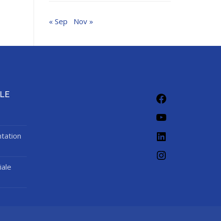
« Sep
Nov »
Facebook
LE
YouTube
LinkedIn
tation
Instagram
iale