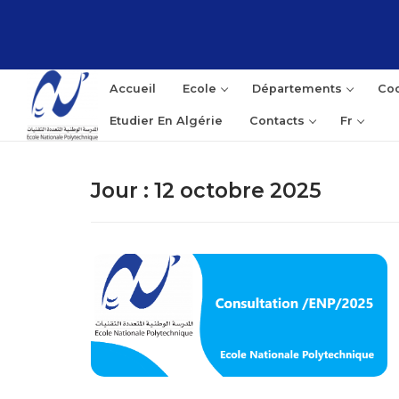
Aller
au
contenu
Accueil
Ecole
Départements
Coo
Etudier En Algérie
Contacts
Fr
Jour :
12 octobre 2025
Rec
: