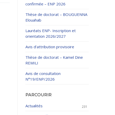
confirmée – ENP 2026
Thèse de doctorat – BOUGUENNA
Elouahab
Lauréats ENP- Inscription et
orientation 2026/2027
ation Continue
Avis d’attribution provisoire
éveloppement
riat
Thèse de doctorat – Kamel Dine
et sportives
REMILI
et des Relations
025.
Avis de consultation
N°19/ENP/2026
enseignement et
PARCOURIR
Actualités
231