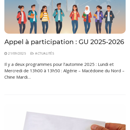
Règlements Intérieurs
Centre d’Impression et d’Audiovisuel
Classes Préparatoires
Programmes Pédagogiques
Formations assurées
Stages
Appel à participation : GU 2025-2026
Diplômes
21/09/2025
ACTUALITÉS
Imprimés des œuvres Sociales
Il y a deux programmes pour l’automne 2025 : Lundi et
Imprimes de post graduation
Mercredi de 13h00 à 13h50 : Algérie – Macédoine du Nord –
Chine Mardi…
Charte de Déontologie et D’éthique Universitaires