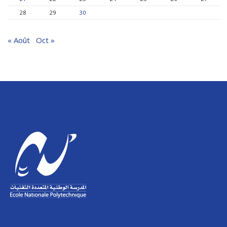
28
29
30
« Août
Oct »