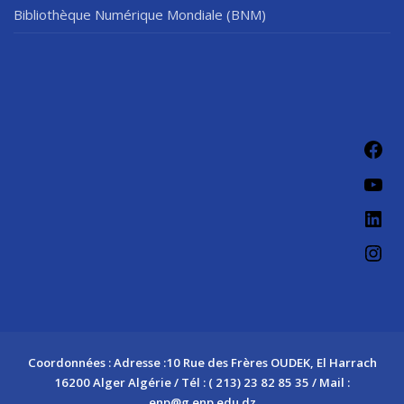
Bibliothèque Numérique Mondiale (BNM)
Fac
You
Link
Ins
Coordonnées : Adresse :10 Rue des Frères OUDEK, El Harrach
16200 Alger Algérie / Tél : ( 213) 23 82 85 35 / Mail :
enp@g.enp.edu.dz