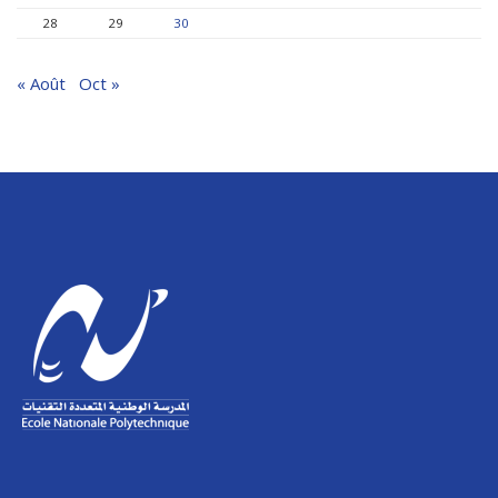
28
29
30
« Août
Oct »