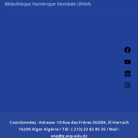
Bibliothèque Numérique Mondiale (BNM)
Fac
You
Link
Ins
Coordonnées : Adresse :10 Rue des Frères OUDEK, El Harrach
16200 Alger Algérie / Tél : ( 213) 23 82 85 35 / Mail :
enp@g.enp.edu.dz