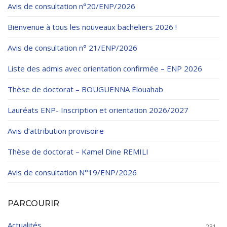
Règlements Intérieurs
Centre d’Impression et d’Audiovisuel
Avis de consultation n°20/ENP/2026
Classes Préparatoires
Programmes Pédagogiques
Bienvenue à tous les nouveaux bacheliers 2026 !
Formations assurées
Avis de consultation n° 21/ENP/2026
Stages
Liste des admis avec orientation confirmée – ENP 2026
Diplômes
Thèse de doctorat – BOUGUENNA Elouahab
Imprimés des œuvres Sociales
Lauréats ENP- Inscription et orientation 2026/2027
Imprimes de post graduation
Avis d’attribution provisoire
Charte de Déontologie et D’éthique Universitaires
Thèse de doctorat – Kamel Dine REMILI
Avis de consultation N°19/ENP/2026
PARCOURIR
Actualités
231