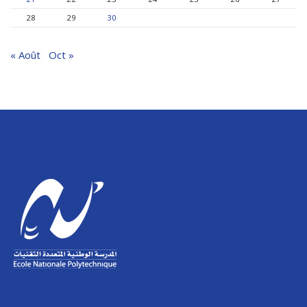
28
29
30
« Août
Oct »