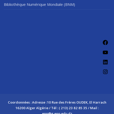
Bibliothèque Numérique Mondiale (BNM)
Fac
You
Link
Ins
Coordonnées : Adresse :10 Rue des Frères OUDEK, El Harrach
16200 Alger Algérie / Tél : ( 213) 23 82 85 35 / Mail :
enp@g.enp.edu.dz