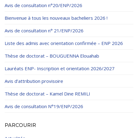
Règlements Intérieurs
Centre d’Impression et d’Audiovisuel
Classes Préparatoires
Avis de consultation n°20/ENP/2026
Programmes Pédagogiques
Bienvenue à tous les nouveaux bacheliers 2026 !
Formations assurées
Avis de consultation n° 21/ENP/2026
Stages
Liste des admis avec orientation confirmée – ENP 2026
Diplômes
Thèse de doctorat – BOUGUENNA Elouahab
Imprimés des œuvres Sociales
Lauréats ENP- Inscription et orientation 2026/2027
Imprimes de post graduation
Avis d’attribution provisoire
Charte de Déontologie et D’éthique Universitaires
Thèse de doctorat – Kamel Dine REMILI
Avis de consultation N°19/ENP/2026
PARCOURIR