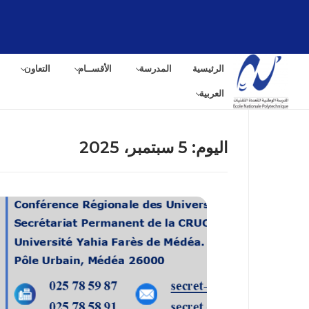
لتجاوز
لى
لمحتوى
الرئيسية
المدرسة
الأقســام
التعاون
العربية
اليوم:
5 سبتمبر، 2025
البح
عن: