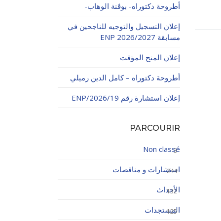
أطروحة دكتوراه- بوڨنة الوهاب-
إعلان التسجيل والتوجيه للناجحين في
مسابقة ENP 2026/2027
إعلان المنح المؤقت
أطروحة دكتوراه – كامل الدين رميلي
اولاتية
إعلان استشارة رقم 19/ENP/2026
PARCOURIR
Non classé
3
استشارات و مناقصات
244
الأحداث
132
المستجدات
125