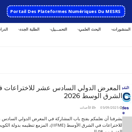
Portail Des Plateformes Numériques Du MESRS
المنشورات
البحث العلمي
التحمـــيل
الطلبة الجدد
الدرا
ث
المعرض الدولي السادس عشر للاختراعات ف
الشرق الوسط 2026
الرئيسية
المدرسة
05/09/2025
الأحداث
يشرفنا أن نعلمكم بفتح باب المشاركة في المعرض الدولي السادس 
مقدمة عن المدرسة
الأقســام
للاختراعات في الشرق الأوسط (IIFME)، المزمع تنظيمه بدولة
تاريخ المدرسة
الهندسة الاتوماتكية
التعاون
الفترة من 08 إلى…