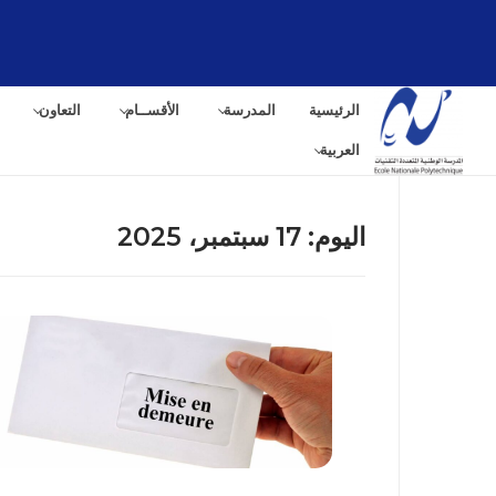
لتجاوز
لى
لمحتوى
الرئيسية
المدرسة
الأقســام
التعاون
العربية
اليوم:
17 سبتمبر، 2025
البح
عن: