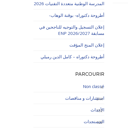
المدرسة الوطنية متعددة التقنيات 2026
أطروحة دكتوراه- بوڨنة الوهاب-
إعلان التسجيل والتوجيه للناجحين في
مسابقة ENP 2026/2027
إعلان المنح المؤقت
اولاتية
أطروحة دكتوراه – كامل الدين رميلي
PARCOURIR
Non classé
4
استشارات و مناقصات
244
الأحداث
132
المستجدات
125