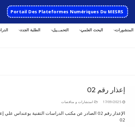
Portail Des Plateformes Numériques Du MESRS
المنشورات
البحث العلمي
التحمـــيل
الطلبة الجدد
الدرا
ث
إعذار رقم 02
الرئيسية
17/09/2025
استشارات و مناقصات
المدرسة
الإعذار رقم 02 الصادر عن مكتب الدراسات التقنية بوعنداس علي إ
02
مقدمة عن المدرسة
الأقســام
تاريخ المدرسة
الهندسة الاتوماتكية
التعاون