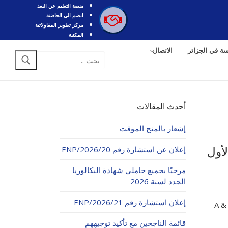
منصة التعليم عن البعد
انضم الى الحاضنة
مركز تطوير المقاولاتية
المكتبة
سة في الجزائر
الاتصال
البحث
عن:
أحدث المقالات
إشعار بالمنح المؤقت
إعلان عن استشارة رقم 20/ENP/2026
أول
مرحبًا بجميع حاملي شهادة البكالوريا
الجدد لسنة 2026
إعلان استشارة رقم 21/ENP/2026
 – السنة الأولى – السداسي الأول – الفرع A & B
قائمة الناجحين مع تأكيد توجيههم –