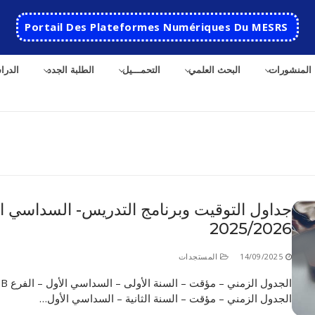
Portail Des Plateformes Numériques Du MESRS
المنشورات
البحث العلمي
التحمـــيل
الطلبة الجدد
الدرا
ث
جداول التوقيت وبرنامج التدريس- السداسي ال
2025/2026
الرئيسية
المدرسة
14/09/2025
المستجدات
الجدول الزمني – مؤقت
مقدمة عن المدرسة
الأقســام
الجدول الزمني – مؤقت – السنة الثانية – السداسي الأول…
تاريخ المدرسة
الهندسة الاتوماتكية
التعاون