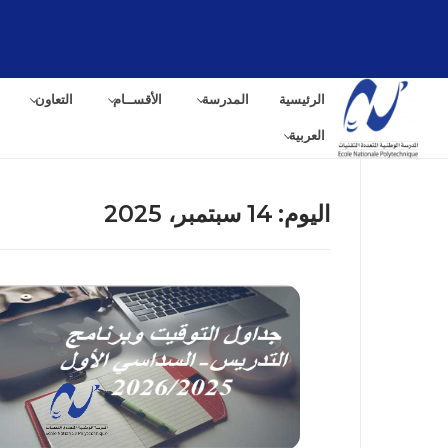
لتجاوز
لى
لمحتوى
الرئيسية
المدرسة
الأقســام
التعاون
العربية
اليوم:
14 سبتمبر، 2025
البح
عن: