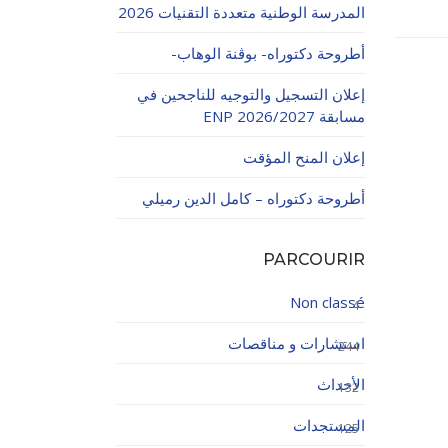
المدرسة الوطنية متعددة التقنيات 2026
أطروحة دكتوراه- بوڨنة الوهاب-
إعلان التسجيل والتوجيه للناجحين في
مسابقة ENP 2026/2027
إعلان المنح المؤقت
اولاتية
أطروحة دكتوراه – كامل الدين رميلي
PARCOURIR
Non classé
4
استشارات و مناقصات
244
الأحداث
132
المستجدات
125