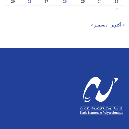
29
28
27
26
25
24
23
30
« أكتوبر
ديسمبر »