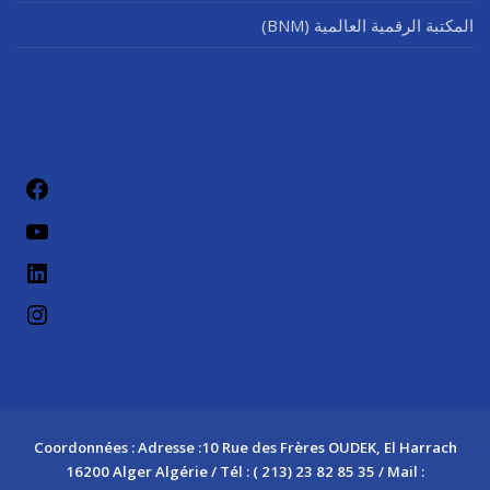
المكتبة الرقمية العالمية (BNM)
فيسب
يوتيو
لينكد إن
إنستج
Coordonnées : Adresse :10 Rue des Frères OUDEK, El Harrach
16200 Alger Algérie / Tél : ( 213) 23 82 85 35 / Mail :