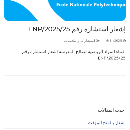
الأقــســــام الـتـحــضـيـريـــة
البرنامج الدراسي
عروض التكوين
إشعار استشارة رقم 25/ENP/2025
التربصات
الشهادات
16/11/2025
استشارات و مناقصات
اقتناء المواد الرياضية لصالح المدرسة إشعار استشارة رقم
نماذج ما بعد التدرج
25/ENP/2025
ميثاق الأداب والأخلاقيات الجامعية
أحدث المقالات
إشعار بالمنح المؤقت