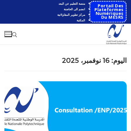
لتجاوز
منصة التعليم عن البعد
Portail Des
لى
Plateformes
انضم الى الحاضنة
Numériques
مركز تطوير المقاولاتية
لمحتوى
Du MESRS
المكتبة
البحث عن:
اليوم:
16 نوفمبر، 2025
البحث
عن:
الرئيسية
المدرسة
مقدمة عن المدرسة
الأقســام
تاريخ المدرسة
الهندسة الاتوماتكية
التعاون