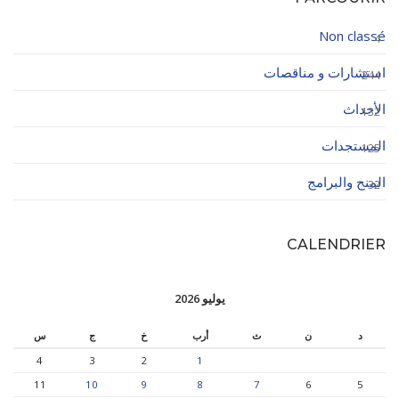
Non classé
4
استشارات و مناقصات
244
الأحداث
132
المستجدات
125
المنح والبرامج
32
CALENDRIER
يوليو 2026
د
ن
ث
أرب
خ
ج
س
4
3
2
1
11
10
9
8
7
6
5