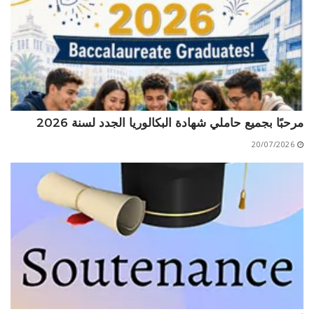
الأقــســــام الـتـحــضـيـريـــة
البرنامج الدراسي
عروض التكوين
التربصات
الشهادات
مرحبًا بجميع حاملي شهادة البكالوريا الجدد لسنة 2026
نماذج ما بعد التدرج
20/07/2026
ميثاق الأداب والأخلاقيات الجامعية