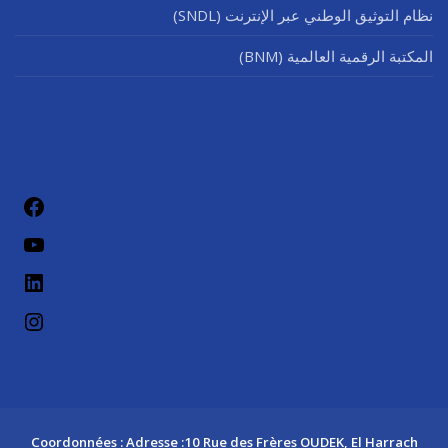
نظام التوثيق الوطني عبر الإنترنت (SNDL)
المكتبة الرقمية العالمية (BNM)
فيسب
يوتيو
لينكد إن
إنستج
Coordonnées : Adresse :10 Rue des Frères OUDEK, El Harrach