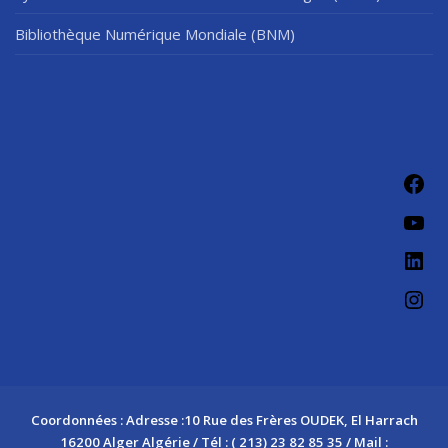
Bibliothèque Numérique Mondiale (BNM)
Fac
You
Link
Ins
Coordonnées : Adresse :10 Rue des Frères OUDEK, El Harrach
16200 Alger Algérie / Tél : ( 213) 23 82 85 35 / Mail :