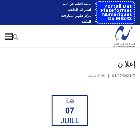
لتجاوز
منصة التعليم عن البعد
Portail Des
لى
Plateformes
انضم الى الحاضنة
Numériques
مركز تطوير المقاولاتية
لمحتوى
Du MESRS
المكتبة
إعلا ن
البحث عن:
01/07/2021
|
الأحداث
البحث
عن:
الرئيسية
المدرسة
مقدمة عن المدرسة
الأقســام
تاريخ المدرسة
الهندسة الاتوماتكية
التعاون