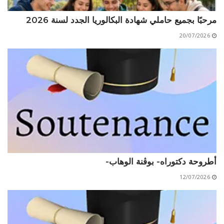
الأقــســــام الـتـحــضـيـريـــة
البرنامج الدراسي
مرحبًا بجميع حاملي شهادة البكالوريا الجدد لسنة 2026
عروض التكوين
20/07/2026
التربصات
الشهادات
نماذج ما بعد التدرج
ميثاق الأداب والأخلاقيات الجامعية
أطروحة دكتوراه- بوڨنة الوهاب-
12/07/2026