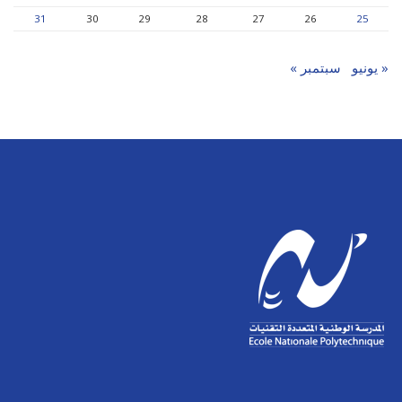
31
30
29
28
27
26
25
« يونيو
سبتمبر »