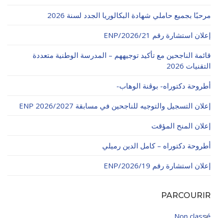
الأقــســــام الـتـحــضـيـريـــة
البرنامج الدراسي
مرحبًا بجميع حاملي شهادة البكالوريا الجدد لسنة 2026
عروض التكوين
إعلان استشارة رقم 21/ENP/2026
التربصات
قائمة الناجحين مع تأكيد توجيههم – المدرسة الوطنية متعددة
التقنيات 2026
الشهادات
أطروحة دكتوراه- بوڨنة الوهاب-
نماذج ما بعد التدرج
إعلان التسجيل والتوجيه للناجحين في مسابقة ENP 2026/2027
ميثاق الأداب والأخلاقيات الجامعية
إعلان المنح المؤقت
أطروحة دكتوراه – كامل الدين رميلي
إعلان استشارة رقم 19/ENP/2026
PARCOURIR
Non classé
3