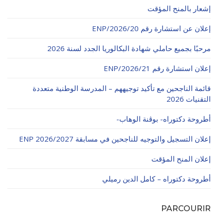
الأقــســــام الـتـحــضـيـريـــة
إشعار بالمنح المؤقت
البرنامج الدراسي
إعلان عن استشارة رقم 20/ENP/2026
عروض التكوين
التربصات
مرحبًا بجميع حاملي شهادة البكالوريا الجدد لسنة 2026
الشهادات
إعلان استشارة رقم 21/ENP/2026
نماذج ما بعد التدرج
قائمة الناجحين مع تأكيد توجيههم – المدرسة الوطنية متعددة
التقنيات 2026
ميثاق الأداب والأخلاقيات الجامعية
أطروحة دكتوراه- بوڨنة الوهاب-
إعلان التسجيل والتوجيه للناجحين في مسابقة ENP 2026/2027
إعلان المنح المؤقت
أطروحة دكتوراه – كامل الدين رميلي
PARCOURIR