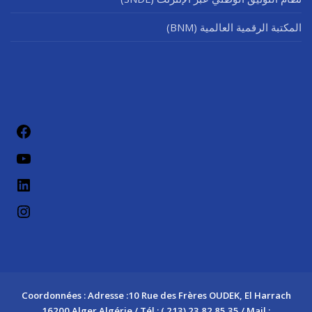
المكتبة الرقمية العالمية (BNM)
فيسب
يوتيو
لينكد إن
إنستج
Coordonnées : Adresse :10 Rue des Frères OUDEK, El Harrach
16200 Alger Algérie / Tél : ( 213) 23 82 85 35 / Mail :