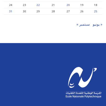
24
23
22
21
20
19
18
31
30
29
28
27
26
25
« يونيو
سبتمبر »