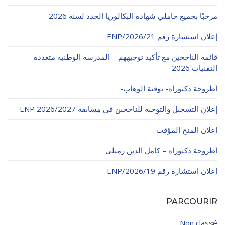
الأقــســــام الـتـحــضـيـريـــة
البرنامج الدراسي
مرحبًا بجميع حاملي شهادة البكالوريا الجدد لسنة 2026
عروض التكوين
إعلان استشارة رقم 21/ENP/2026
التربصات
قائمة الناجحين مع تأكيد توجيههم – المدرسة الوطنية متعددة
التقنيات 2026
الشهادات
أطروحة دكتوراه- بوڨنة الوهاب-
نماذج ما بعد التدرج
إعلان التسجيل والتوجيه للناجحين في مسابقة ENP 2026/2027
ميثاق الأداب والأخلاقيات الجامعية
إعلان المنح المؤقت
أطروحة دكتوراه – كامل الدين رميلي
إعلان استشارة رقم 19/ENP/2026
PARCOURIR
Non classé
3