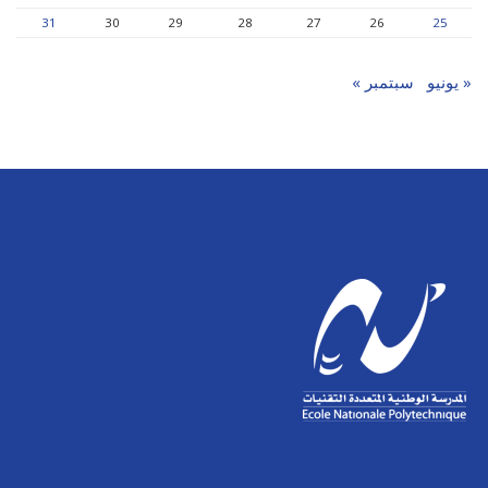
31
30
29
28
27
26
25
« يونيو
سبتمبر »