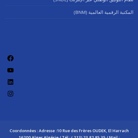
المكتبة الرقمية العالمية (BNM)
فيسب
يوتيو
لينكد إن
إنستج
Coordonnées : Adresse :10 Rue des Frères OUDEK, El Harrach
16200 Alger Algérie / Tél : ( 213) 23 82 85 35 / Mail :