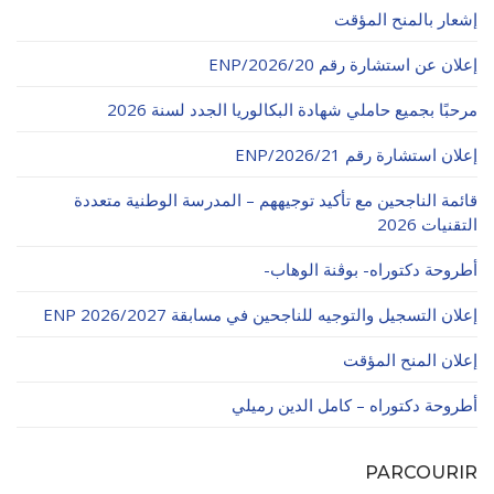
الأقــســــام الـتـحــضـيـريـــة
إشعار بالمنح المؤقت
البرنامج الدراسي
إعلان عن استشارة رقم 20/ENP/2026
عروض التكوين
التربصات
مرحبًا بجميع حاملي شهادة البكالوريا الجدد لسنة 2026
الشهادات
إعلان استشارة رقم 21/ENP/2026
نماذج ما بعد التدرج
قائمة الناجحين مع تأكيد توجيههم – المدرسة الوطنية متعددة
التقنيات 2026
ميثاق الأداب والأخلاقيات الجامعية
أطروحة دكتوراه- بوڨنة الوهاب-
إعلان التسجيل والتوجيه للناجحين في مسابقة ENP 2026/2027
إعلان المنح المؤقت
أطروحة دكتوراه – كامل الدين رميلي
PARCOURIR