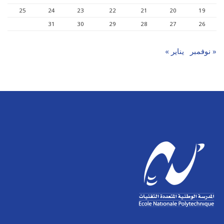
25
24
23
22
21
20
19
31
30
29
28
27
26
« نوفمبر
يناير »