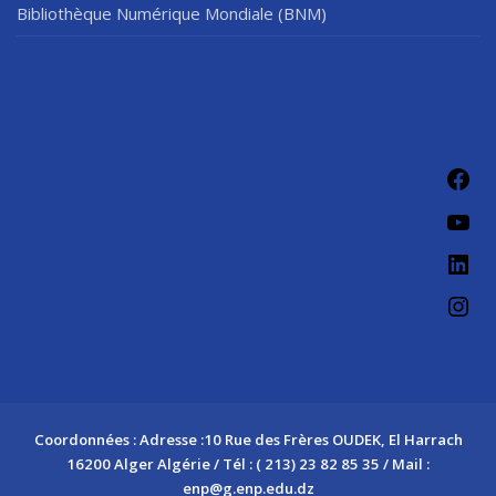
Bibliothèque Numérique Mondiale (BNM)
Fac
You
Link
Ins
Coordonnées : Adresse :10 Rue des Frères OUDEK, El Harrach
16200 Alger Algérie / Tél : ( 213) 23 82 85 35 / Mail :
enp@g.enp.edu.dz