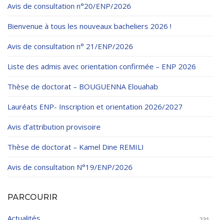
Règlements Intérieurs
Centre d’Impression et d’Audiovisuel
Avis de consultation n°20/ENP/2026
Classes Préparatoires
Programmes Pédagogiques
Bienvenue à tous les nouveaux bacheliers 2026 !
Formations assurées
Avis de consultation n° 21/ENP/2026
Stages
Liste des admis avec orientation confirmée – ENP 2026
Diplômes
Thèse de doctorat – BOUGUENNA Elouahab
Imprimés des œuvres Sociales
Lauréats ENP- Inscription et orientation 2026/2027
Imprimes de post graduation
Avis d’attribution provisoire
Charte de Déontologie et D’éthique Universitaires
Thèse de doctorat – Kamel Dine REMILI
Avis de consultation N°19/ENP/2026
PARCOURIR
Actualités
231