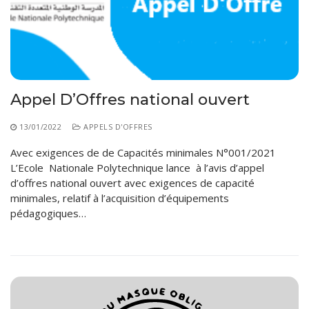
Règlements Intérieurs
Centre d’Impression et d’Audiovisuel
Classes Préparatoires
Programmes Pédagogiques
Formations assurées
Stages
Appel D’Offres national ouvert
Diplômes
13/01/2022
APPELS D'OFFRES
Imprimés des œuvres Sociales
Avec exigences de de Capacités minimales N°001/2021
Imprimes de post graduation
L’Ecole Nationale Polytechnique lance à l’avis d’appel
d’offres national ouvert avec exigences de capacité
Charte de Déontologie et D’éthique Universitaires
minimales, relatif à l’acquisition d’équipements
pédagogiques…