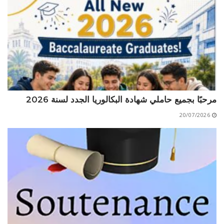
الأقــســــام الـتـحــضـيـريـــة
البرنامج الدراسي
عروض التكوين
التربصات
الشهادات
نماذج ما بعد التدرج
مرحبًا بجميع حاملي شهادة البكالوريا الجدد لسنة 2026
ميثاق الأداب والأخلاقيات الجامعية
20/07/2026