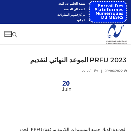
لتجاوز
منصة التعليم عن البعد
Portail Des
لى
Plateformes
انضم الى الحاضنة
Numériques
مركز تطوير المقاولاتية
لمحتوى
Du MESRS
المكتبة
2023 PRFU الموعد النهائي لتقديم
البحث عن:
09/06/2022
|
الأحداث
البحث
عن:
الرئيسية
المدرسة
مقدمة عن المدرسة
الأقســام
تاريخ المدرسة
الهندسة الاتوماتكية
التعاون
الجديدة (لديك جميع المستندات اللازمة مرفقة) PRFU الجدول