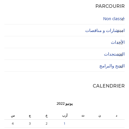
PARCOURIR
Non classé
4
استشارات و مناقصات
244
الأحداث
132
المستجدات
125
المنح والبرامج
32
CALENDRIER
يونيو 2022
د
ن
ث
أرب
خ
ج
س
4
3
2
1