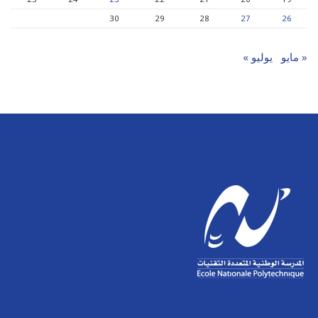
30
29
28
27
26
« مايو
يوليو »