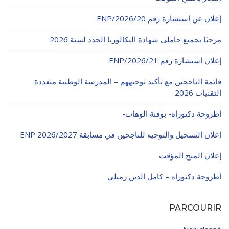
الأقــســــام الـتـحــضـيـريـــة
البرنامج الدراسي
إعلان عن استشارة رقم 20/ENP/2026
عروض التكوين
مرحبًا بجميع حاملي شهادة البكالوريا الجدد لسنة 2026
التربصات
إعلان استشارة رقم 21/ENP/2026
الشهادات
قائمة الناجحين مع تأكيد توجيههم – المدرسة الوطنية متعددة
نماذج ما بعد التدرج
التقنيات 2026
ميثاق الأداب والأخلاقيات الجامعية
أطروحة دكتوراه- بوڨنة الوهاب-
إعلان التسجيل والتوجيه للناجحين في مسابقة ENP 2026/2027
إعلان المنح المؤقت
أطروحة دكتوراه – كامل الدين رميلي
PARCOURIR