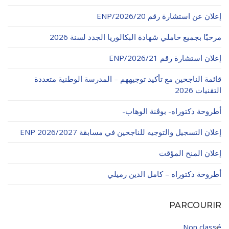
الأقــســــام الـتـحــضـيـريـــة
البرنامج الدراسي
إعلان عن استشارة رقم 20/ENP/2026
عروض التكوين
مرحبًا بجميع حاملي شهادة البكالوريا الجدد لسنة 2026
التربصات
إعلان استشارة رقم 21/ENP/2026
الشهادات
قائمة الناجحين مع تأكيد توجيههم – المدرسة الوطنية متعددة
التقنيات 2026
نماذج ما بعد التدرج
أطروحة دكتوراه- بوڨنة الوهاب-
ميثاق الأداب والأخلاقيات الجامعية
إعلان التسجيل والتوجيه للناجحين في مسابقة ENP 2026/2027
إعلان المنح المؤقت
أطروحة دكتوراه – كامل الدين رميلي
PARCOURIR
Non classé
4