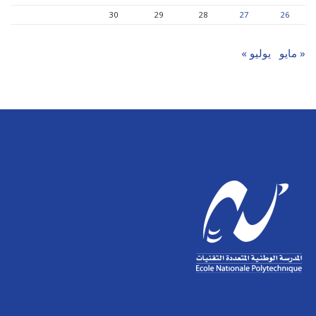
30
29
28
27
26
« مايو
يوليو »