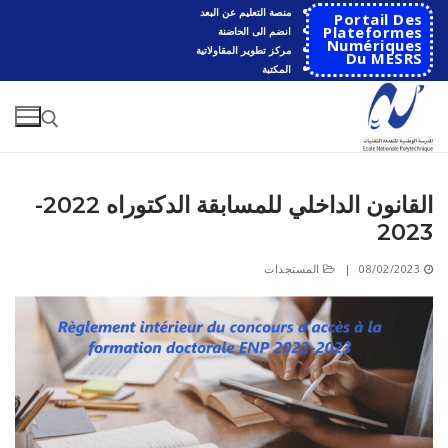
لتجاوز
منصة التعليم عن البعد
Portail Des
لى
Plateformes
انضم الى الحاضنة
Numériques
مركز تطوير المقاولاتية
لمحتوى
Du MESRS
المكتبة
القانون الداخلي للمسابقة الدكتوراه 2022-
البحث عن:
2023
البحث
08/02/2023
|
المستجدات
عن:
الرئيسية
المدرسة
مقدمة عن المدرسة
الأقســام
تاريخ المدرسة
الهندسة الاتوماتكية
التعاون