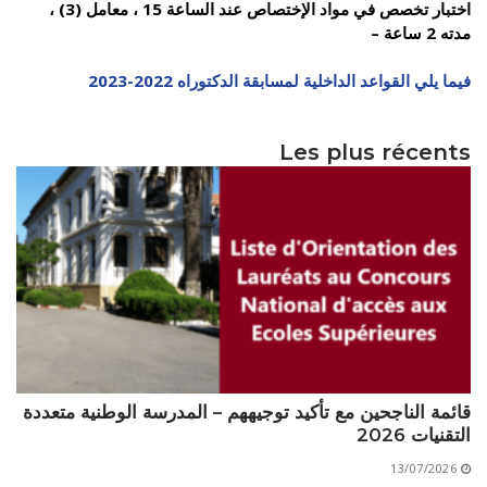
اختبار تخصص في مواد الإختصاص عند الساعة 15 ، معامل (3) ،
الأقــســــام الـتـحــضـيـريـــة
البرنامج الدراسي
مدته 2 ساعة –
عروض التكوين
فيما يلي القواعد الداخلية لمسابقة الدكتوراه 2022-2023
التربصات
Les plus récents
الشهادات
نماذج ما بعد التدرج
ميثاق الأداب والأخلاقيات الجامعية
قائمة الناجحين مع تأكيد توجيههم – المدرسة الوطنية متعددة
التقنيات 2026
13/07/2026