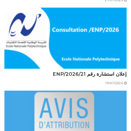
الأقــســــام الـتـحــضـيـريـــة
البرنامج الدراسي
عروض التكوين
التربصات
الشهادات
نماذج ما بعد التدرج
ميثاق الأداب والأخلاقيات الجامعية
إعلان استشارة رقم 21/ENP/2026
19/07/2026