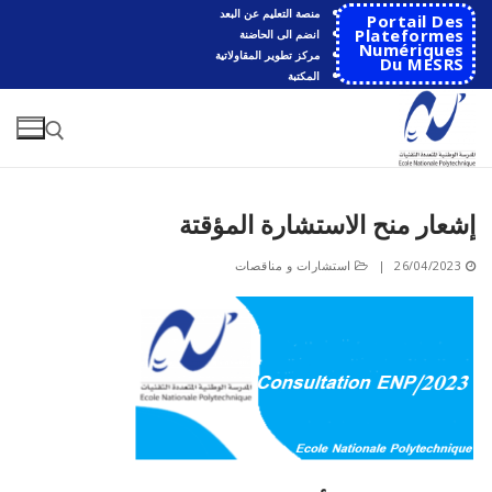
لتجاوز
منصة التعليم عن البعد
Portail Des
لى
Plateformes
انضم الى الحاضنة
Numériques
مركز تطوير المقاولاتية
لمحتوى
Du MESRS
المكتبة
إشعار منح الاستشارة المؤقتة
البحث عن:
26/04/2023
|
استشارات و مناقصات
البحث
عن:
الرئيسية
المدرسة
مقدمة عن المدرسة
الأقســام
تاريخ المدرسة
الهندسة الاتوماتكية
التعاون