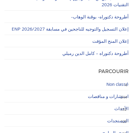
التقنيات 2026
أطروحة دكتوراه- بوڨنة الوهاب-
إعلان التسجيل والتوجيه للناجحين في مسابقة ENP 2026/2027
إعلان المنح المؤقت
أطروحة دكتوراه – كامل الدين رميلي
PARCOURIR
Non classé
4
استشارات و مناقصات
244
الأحداث
132
المستجدات
125
المنح والبرامج