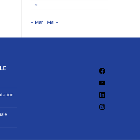
30
« Mar
Mai »
Facebook
LE
YouTube
LinkedIn
tation
Instagram
iale