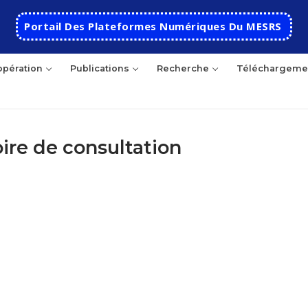
Portail Des Plateformes Numériques Du MESRS
pération
Publications
Recherche
Téléchargeme
oire de consultation
hercher
Accueil
Ecole
Présentation
Départements
Histoire de l’école
Automatique
Coopération