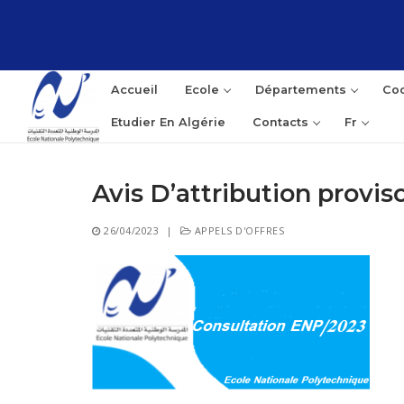
Aller
au
contenu
Accueil
Ecole
Départements
Coo
Etudier En Algérie
Contacts
Fr
Avis D’attribution provis
Rec
26/04/2023
|
APPELS D'OFFRES
: