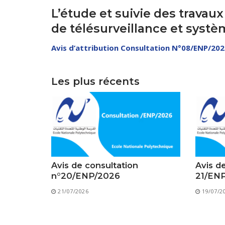
L’étude et suivie des travaux
de télésurveillance et syst
Avis d’attribution Consultation N°08/ENP/20
Direction 
Les plus récents
Directio
Sous-Di
Direction Ad
Centre des 
Avis de consultation
Avis d
n°20/ENP/2026
21/EN
21/07/2026
19/07/2