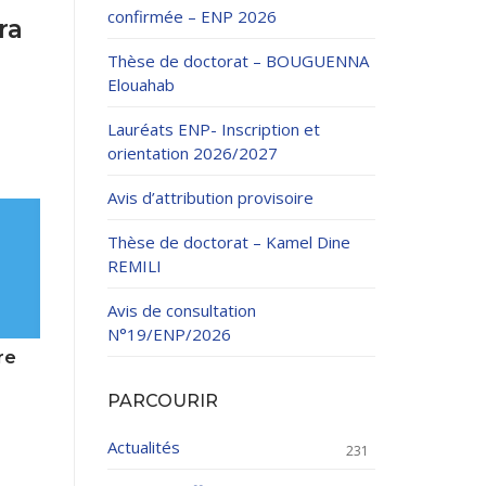
confirmée – ENP 2026
ra
Thèse de doctorat – BOUGUENNA
Elouahab
Lauréats ENP- Inscription et
orientation 2026/2027
ation Continue
Avis d’attribution provisoire
éveloppement
riat
Thèse de doctorat – Kamel Dine
et sportives
REMILI
et des Relations
025.
Avis de consultation
N°19/ENP/2026
enseignement et
re
PARCOURIR
Actualités
231