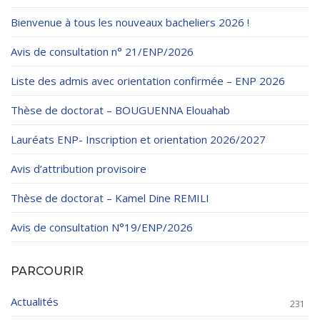
Règlements Intérieurs
Centre d’Impression et d’Audiovisuel
Classes Préparatoires
Bienvenue à tous les nouveaux bacheliers 2026 !
Programmes Pédagogiques
Avis de consultation n° 21/ENP/2026
Formations assurées
Liste des admis avec orientation confirmée – ENP 2026
Stages
Thèse de doctorat – BOUGUENNA Elouahab
Diplômes
Lauréats ENP- Inscription et orientation 2026/2027
Imprimés des œuvres Sociales
Avis d’attribution provisoire
Imprimes de post graduation
Thèse de doctorat – Kamel Dine REMILI
Charte de Déontologie et D’éthique Universitaires
Avis de consultation N°19/ENP/2026
PARCOURIR
Actualités
231