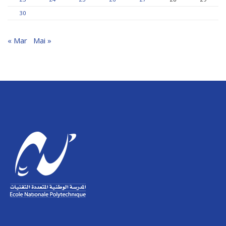
30
« Mar
Mai »