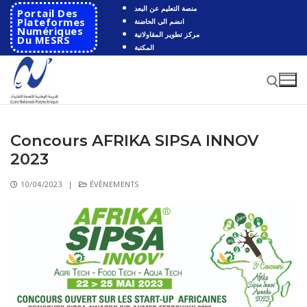
منصة التعليم عن البعد
Portail Des
Plateformes
انضم الى الحاضنة
Numériques
مركز تطوير المقاولاتية
Du MESRS
المكتبة
Concours AFRIKA SIPSA INNOV
2023
10/04/2023
|
ÉVÈNEMENTS
Accueil
Ecole
Présentation
Départements
Histoire de l’école
Automatique
Coopération