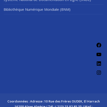
Bibliothèque Numérique Mondiale (BNM)
Fac
You
Link
Ins
Coordonnées : Adresse :10 Rue des Frères OUDEK, El Harrach
16200 Alger Algérie / Tél : ( 213) 23 82 85 35 / Mail :