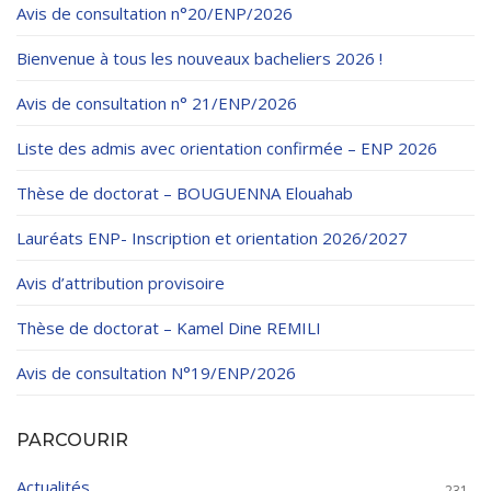
Règlements Intérieurs
Centre d’Impression et d’Audiovisuel
Avis de consultation n°20/ENP/2026
Classes Préparatoires
Programmes Pédagogiques
Bienvenue à tous les nouveaux bacheliers 2026 !
Formations assurées
Avis de consultation n° 21/ENP/2026
Stages
Liste des admis avec orientation confirmée – ENP 2026
Diplômes
Thèse de doctorat – BOUGUENNA Elouahab
Imprimés des œuvres Sociales
Lauréats ENP- Inscription et orientation 2026/2027
Imprimes de post graduation
Avis d’attribution provisoire
Charte de Déontologie et D’éthique Universitaires
Thèse de doctorat – Kamel Dine REMILI
Avis de consultation N°19/ENP/2026
PARCOURIR
Actualités
231