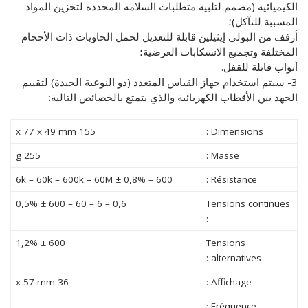
الكيميائية (مصمم لتلبية متطلبات السلامة المحددة لتخزين المواد
الأقــســــام الـتـحــضـيـريـــة
البرنامج الدراسي
المسببة للتآكل)؛
أرفف من البولي إيثيلين قابلة للتعديل لحمل الحاويات ذات الأحجام
عروض التكوين
المختلفة وتجميع الانسكابات العرضية؛
أبواب قابلة للقفل.
التربصات
3- سيتم استخدام جهاز القياس المتعدد (ذو النوعية الجيدة) لتقييم
الشهادات
الجهد بين الأقطاب الكهربائية والذي يتمتع بالخصائص التالية:
نماذج ما بعد التدرج
155 x 77 x 49 mm
Dimensions :
ميثاق الأداب والأخلاقيات الجامعية
255 g
Masse :
600 – 6k – 60k – 600k – 60M ± 0,8%
Résistance :
0,6 – 6 – 60 – 600 ± 0,5%
Tensions continues
:
600 ± 1,2%
Tensions
alternatives :
36 x 57 mm
Affichage :
–
Fréquence :