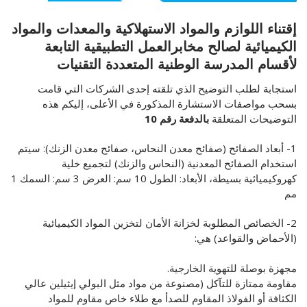
كلمة ترحيب
الهندسة الالكترونية
البرامج والمنح الدراسية
المنشورات
إقتناء اللوازم والمواد الاستهلاكية والمعدات والمواد
الكيميائية لصالح مخابرالعمل التطبيقية التابعة
الهيكل التنظيمي
الهندسة الكهربائية
ERASMUS+
المجلات العلمية
البحث العلمي
لأقسام المدرسة الوطنية المتعددة التقنيات
المدريريات
الهندسة الكيميائية
جمعية تلاميذ و خريجي المدرسة الوطنية متعددة التقنيات
رسالة إعلام
المخابر
التحمـــيل
استجابة لطلب التوضيح الذي تلقته إحدى الشركات التي قامت
نيابة المديرية المكلفة بالتدريس والشهادات والتكوين المستمر
المصالح
هندسة مدنية
قائمة الشركاء
معلومات
فعاليات علمية
بسحب مواصفات الاستشارة المذكورة في الأعلى، إليكم هذه
محضر اجتماع المجلس العلمي للمدرسة
الطلبة الجدد
التوضيحات المتعلقة
بالدفعة رقم 10
نيابة مديرية تكوين الدكتوراه والبحث العلمي والتطوير
الأمانة العامة
هندسة البيئية
المكتبة
مؤتمر EGTDD الدولي 2025
محضر اجتماع مجلس المدرسة
الطلبة الجدد 2023
الدراسة في الجزائر
التكنولوجي والابتكار وترقية المقاولاتية
1- أبعاد الصفائح (صفائح معدن النحاس، صفائح معدن الزنك): سيتم
الهندسة الميكانيكية
مديرية المستخدمين و التكوين و الأنشطة الثقافية و الرياضية
نوادي علمية
CICOMM-25
الرزنامة البيداغوجية للسنة الجامعية 2025/2026
الأبواب المفتوحة الافتراضية
الاتصال
استخدام الصفائح المعدنية (النحاس والزنك) لتجميع خلية
نيابة مديرية نظم المعلومات والاتصالات والعلاقات الخارجية
كهروكيميائية بسيطة، الأبعاد: الطول 10 سم: العرض 3 سم: السمك 1
هندسة الصناعية
مديرية الميزانية والمالية
معرض الصور
ISSPA2024
مسابقة الالتحاق بالطور الثاني للمدارس العليا 2024-2025
اتصال
العربية
مم
هندسة التعدين
مركز الأنظمة والشبكات والتعليم المتلفز والتعليم عن بعد
حفلات التخرج
محاضر متميز في IEEE في ENP
الرزنامة البيداغوجية للسنة الجامعية 2024/2025
سجل
Fr
2- الخصائص المطلوبة لخزانة الأمان لتخزين المواد الكيميائية
الموارد المائية
البهو التكنولوجي
(الأحماض والقواعد) هي:
الجداول الزمنية 2024-2025
En
مركز الطبع والسمعي البصري
السيطرة على المخاطر الصناعية والبيئية
شروط الإلتحاق بالمدرسة
مجهزة بوصلة للتهوية الخارجية.
مقاومة ممتازة للتآكل (مصنوعة من مواد مثل البولي إيثيلين عالي
هندسة المعادن
القانون الداخلي
الكثافة أو الفولاذ المقاوم للصدأ مع طلاء خاص مقاوم للمواد