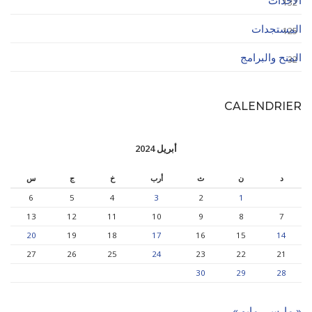
الأحداث
132
المستجدات
125
المنح والبرامج
32
CALENDRIER
أبريل 2024
د
ن
ث
أرب
خ
ج
س
6
5
4
3
2
1
13
12
11
10
9
8
7
20
19
18
17
16
15
14
27
26
25
24
23
22
21
30
29
28
« مارس
مايو »