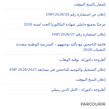
الأقــســــام الـتـحــضـيـريـــة
إشعار بالمنح المؤقت
البرنامج الدراسي
إعلان عن استشارة رقم 20/ENP/2026
عروض التكوين
التربصات
مرحبًا بجميع حاملي شهادة البكالوريا الجدد لسنة 2026
الشهادات
إعلان استشارة رقم 21/ENP/2026
نماذج ما بعد التدرج
قائمة الناجحين مع تأكيد توجيههم – المدرسة الوطنية متعددة
التقنيات 2026
ميثاق الأداب والأخلاقيات الجامعية
أطروحة دكتوراه- بوڨنة الوهاب-
إعلان التسجيل والتوجيه للناجحين في مسابقة ENP 2026/2027
إعلان المنح المؤقت
أطروحة دكتوراه – كامل الدين رميلي
PARCOURIR