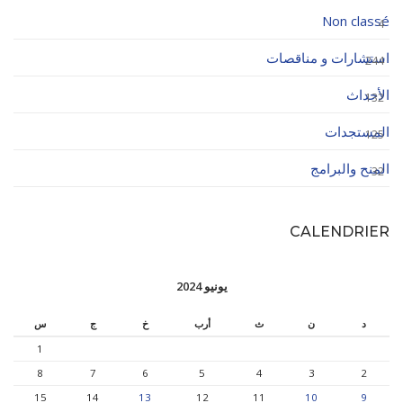
Non classé
4
استشارات و مناقصات
244
الأحداث
132
المستجدات
125
المنح والبرامج
32
CALENDRIER
يونيو 2024
د
ن
ث
أرب
خ
ج
س
1
8
7
6
5
4
3
2
15
14
13
12
11
10
9