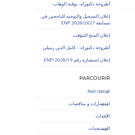
أطروحة دكتوراه- بوڨنة الوهاب-
إعلان التسجيل والتوجيه للناجحين في
مسابقة ENP 2026/2027
إعلان المنح المؤقت
أطروحة دكتوراه – كامل الدين رميلي
اولاتية
إعلان استشارة رقم 19/ENP/2026
PARCOURIR
Non classé
3
استشارات و مناقصات
244
الأحداث
132
المستجدات
125