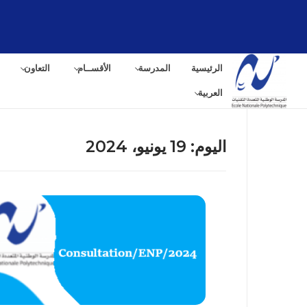
لتجاوز
لى
لمحتوى
الرئيسية
المدرسة
الأقســام
التعاون
العربية
اليوم:
19 يونيو، 2024
البح
عن: