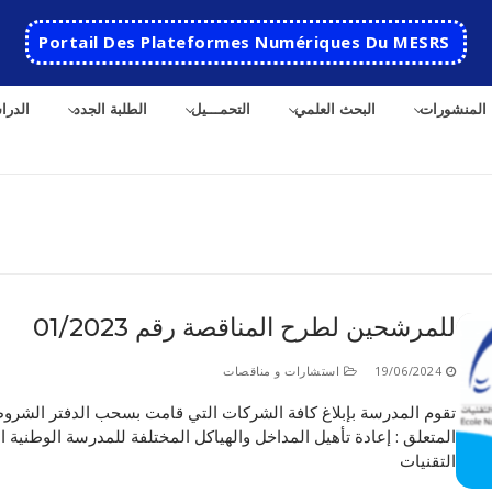
Portail Des Plateformes Numériques Du MESRS
المنشورات
البحث العلمي
التحمـــيل
الطلبة الجدد
الدرا
ث
للمرشحين لطرح المناقصة رقم 01/2023
الرئيسية
19/06/2024
استشارات و مناقصات
المدرسة
تقوم المدرسة بإبلاغ كافة الشركات التي قامت بسحب الدفتر الشرو
المتعلق : إعادة تأهيل المداخل والهياكل المختلفة للمدرسة الوطنية ا
مقدمة عن المدرسة
الأقســام
التقنيات
تاريخ المدرسة
الهندسة الاتوماتكية
التعاون