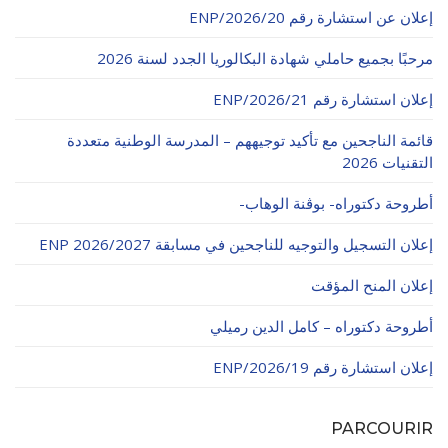
الأقــســــام الـتـحــضـيـريـــة
إعلان عن استشارة رقم 20/ENP/2026
البرنامج الدراسي
مرحبًا بجميع حاملي شهادة البكالوريا الجدد لسنة 2026
عروض التكوين
التربصات
إعلان استشارة رقم 21/ENP/2026
الشهادات
قائمة الناجحين مع تأكيد توجيههم – المدرسة الوطنية متعددة
التقنيات 2026
نماذج ما بعد التدرج
أطروحة دكتوراه- بوڨنة الوهاب-
ميثاق الأداب والأخلاقيات الجامعية
إعلان التسجيل والتوجيه للناجحين في مسابقة ENP 2026/2027
إعلان المنح المؤقت
أطروحة دكتوراه – كامل الدين رميلي
إعلان استشارة رقم 19/ENP/2026
PARCOURIR