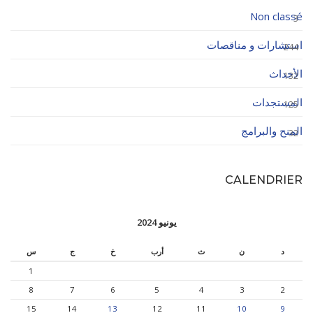
Non classé
3
استشارات و مناقصات
244
الأحداث
132
المستجدات
125
المنح والبرامج
32
CALENDRIER
يونيو 2024
د
ن
ث
أرب
خ
ج
س
1
8
7
6
5
4
3
2
15
14
13
12
11
10
9