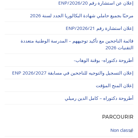
إعلان عن استشارة رقم 20/ENP/2026
الأقــســــام الـتـحــضـيـريـــة
البرنامج الدراسي
مرحبًا بجميع حاملي شهادة البكالوريا الجدد لسنة 2026
عروض التكوين
إعلان استشارة رقم 21/ENP/2026
التربصات
قائمة الناجحين مع تأكيد توجيههم – المدرسة الوطنية متعددة
الشهادات
التقنيات 2026
نماذج ما بعد التدرج
أطروحة دكتوراه- بوڨنة الوهاب-
ميثاق الأداب والأخلاقيات الجامعية
إعلان التسجيل والتوجيه للناجحين في مسابقة ENP 2026/2027
إعلان المنح المؤقت
أطروحة دكتوراه – كامل الدين رميلي
PARCOURIR
Non classé
4